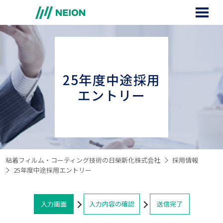
25年度中途採用
企業理念
エントリー
職種紹介
募集要項
働く環境
粘着フィルム・コーティング技術の日榮新化株式会社
採用情報
25年度中途採用エントリー
持続可能な社会への取り組み
入力画面
入力内容の確認
送信完了