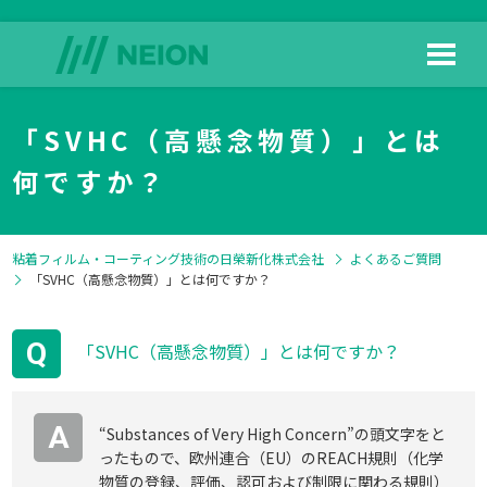
「SVHC（高懸念物質）」とは
HOME
日榮新化の技術
何ですか？
粘着フィルム・コーティング技術の日榮新化株式会社
よくあるご質問
「SVHC（高懸念物質）」とは何ですか？
製品情報
よくある質問
Q
「SVHC（高懸念物質）」とは何ですか？
A
“Substances of Very High Concern”の頭文字をと
ったもので、欧州連合（EU）のREACH規則（化学
ダウンロード
会社情報
物質の登録、評価、認可および制限に関わる規則）