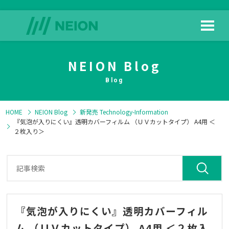
NEION Blog
HOME
日榮新化の技術
Blog
HOME
NEION Blog
新発売
Technology-Information
『気泡が入りにくい』透明カバーフィルム （ＵＶカットタイプ） A4用 ＜
２枚入り＞
製品情報
よくある質問
『気泡が入りにくい』透明カバーフィル
ダウンロード
会社情報
ム （ＵＶカットタイプ） A4用 ＜２枚入