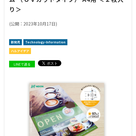
り＞
(公開：2023年10月17日)
採用情報
NEION Blog
新発売
Technology-Information
ハルアイデア
LINEで送る