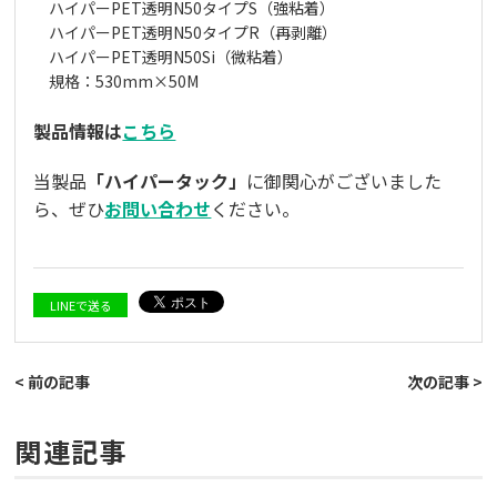
ハイパーPET透明N50タイプS（強粘着）
ハイパーPET透明N50タイプR（再剥離）
ハイパーPET透明N50Si（微粘着）
規格：530mm×50M
製品情報は
こちら
当製品
「ハイパータック」
に御関心がございました
ら、ぜひ
お問い合わせ
ください。
LINEで送る
< 前の記事
次の記事 >
関連記事