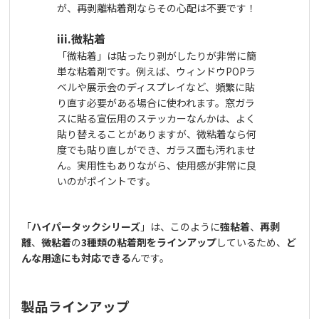
が、再剥離粘着剤ならその心配は不要です！
iii.微粘着
「微粘着」は貼ったり剥がしたりが非常に簡
単な粘着剤です。例えば、ウィンドウ
POP
ラ
ベルや展示会のディスプレイなど、頻繁に貼
り直す必要がある場合に使われます。窓ガラ
スに貼る宣伝用のステッカーなんかは、よく
貼り替えることがありますが、微粘着なら何
度でも貼り直しができ、ガラス面も汚れませ
ん。実用性もありながら、使用感が非常に良
いのがポイントです。
「
ハイパータックシリーズ
」は、このように
強粘着
、
再剥
離
、
微粘着
の
3種類の粘着剤をラインアップ
しているため、
ど
んな用途にも対応できる
んです。
製品ラインアップ