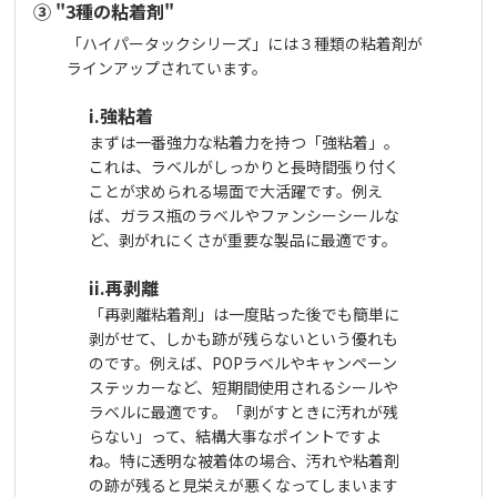
③ "3種の粘着剤"
「ハイパータックシリーズ」には３種類の粘着剤が
ラインアップされています。
i.強粘着
まずは一番強力な粘着力を持つ「強粘着」。
これは、ラベルがしっかりと長時間張り付く
ことが求められる場面で大活躍です。例え
ば、ガラス瓶のラベルやファンシーシールな
ど、剥がれにくさが重要な製品に最適です。
ii.再剥離
「再剥離粘着剤」は一度貼った後でも簡単に
剥がせて、しかも跡が残らないという優れも
のです。例えば、
POP
ラベルやキャンペーン
ステッカーなど、短期間使用されるシールや
ラベルに最適です。「剥がすときに汚れが残
らない」って、結構大事なポイントですよ
ね。特に透明な被着体の場合、汚れや粘着剤
の跡が残ると見栄えが悪くなってしまいます