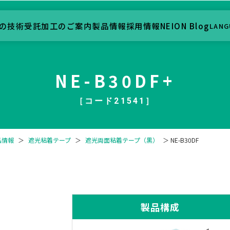
の技術
受託加工のご案内
製品情報
採用情報
NEION Blog
LANG
NE-B30DF+
［コード21541］
品情報
＞
遮光粘着テープ
＞
遮光両面粘着テープ（黒）
＞ NE-B30DF
製品構成