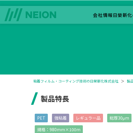
会社情報
日榮新化
粘着フィルム・コーティング技術の日榮新化株式会社
＞
製
製品特長
PET
強粘着
レギュラー品
総厚30μm
規格：980mm×100m