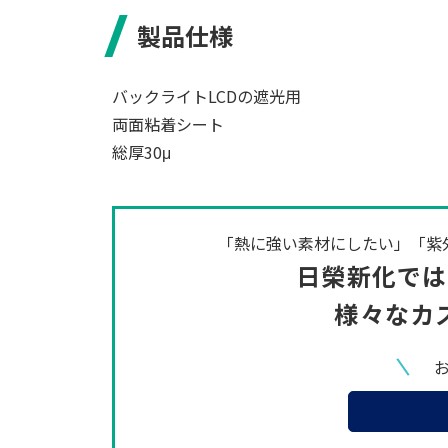
製品仕様
バックライトLCDの遮光用
両面粘着シート
総厚30μ
「熱に強い素材にしたい」「紫
日榮新化では
様々なカ