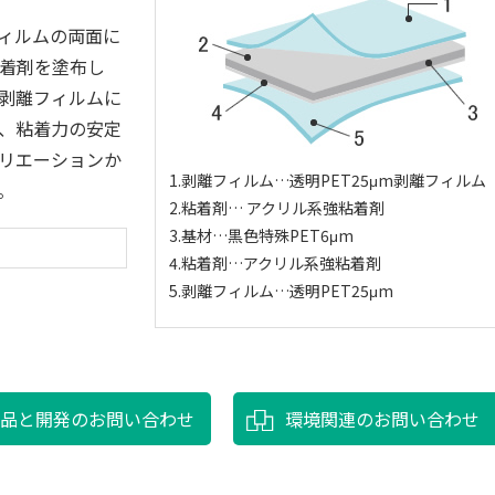
フィルムの両面に
着剤を塗布し
剥離フィルムに
れ、粘着力の安定
リエーションか
1.剥離フィルム…透明PET25μm剥離フィルム
。
2.粘着剤… アクリル系強粘着剤
3.基材…黒色特殊PET6μm
4.粘着剤…アクリル系強粘着剤
5.剥離フィルム…透明PET25μm
製品と開発のお問い合わせ
環境関連のお問い合わせ