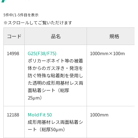
5件中/1-5件目を表示
※スクロールしてご覧いただけます
コード
品名
規格
14998
G25(F38/F75)
1000mm×100m
ポリカーボネイト等の被着
体からのガス浮き・発泡を
防ぐ特殊な粘着剤を使用し
た透明の成形用基材レス両
面粘着シート（総厚
25μm）
12188
Mold Fit 50
1000mm
成形用基材レス両面粘着シ
ート（総厚50μm）