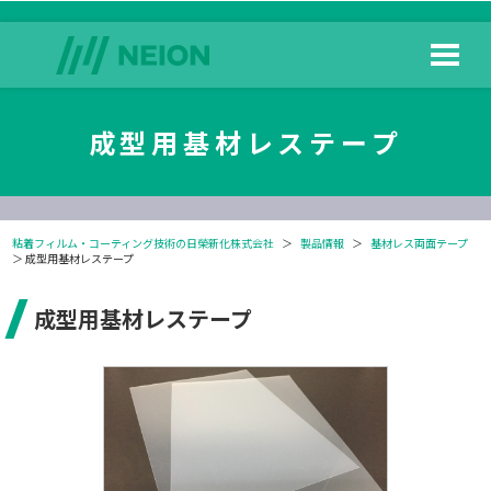
成型用基材レステープ
粘着フィルム・コーティング技術の日榮新化株式会社
＞
製品情報
＞
基材レス両面テープ
＞ 成型用基材レステープ
成型用基材レステープ