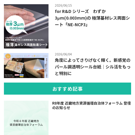
2026/06/15
for R&D シリーズ わずか
3μm(0.003mm)の 極薄基材レス両面シ
ート「NE-NCP3」
2026/06/04
角度によってさりげなく輝く。新感覚の
パール調透明シール台紙｜シル活をもっ
と特別に
おすすめ記事
R8年度 近畿地方資源循環自治体フォーラム 登壇
のお知らせ