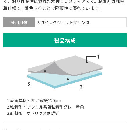
く、貼り作業性に優れた水性ＩＪメディアです。粘着剤は強粘
着仕様で、着色することで隠蔽性に優れています。
使用用途
大判インクジェットプリンタ
製品構成
1.表面基材…PP合成紙120μm
2.粘着剤… アクリル系強粘着剤グレー着色
3.剥離紙…マトリクス剥離紙