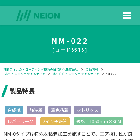
NM-022
［コード6516］
粘着フィルム・コーティング技術の日榮新化株式会社
＞
製品情報
＞
水性インクジェットメディア
＞
水性白色インクジェットメディア
＞ NM-022
製品特長
合成紙
強粘着
着色粘着
マトリクス
レギュラー品
2インチ紙管
規格：1050mm×30M
NM-0タイプは特殊な粘着加工を施すことで、エア抜け性が良